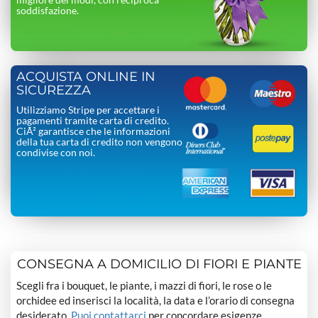
soddisfazione.
ACQUISTA ONLINE IN
SICUREZZA
Utilizziamo Stripe per accettare i
pagamenti tramite carta di credito.
CiÃ² garantisce che le informazioni
della tua carta di credito non vengono
condivise con noi.
CONSEGNA A DOMICILIO DI FIORI E PIANTE
Scegli fra i bouquet, le piante, i mazzi di fiori, le rose o le
orchidee ed inserisci la località, la data e l’orario di consegna
desiderato.
Puoi contattarci
per concordare esigenze