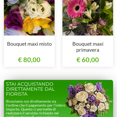
Bouquet maxi misto
Bouquet maxi
primavera
€ 80,00
€ 60,00
STAI ACQUISTANDO
DIRETTAMENTE DAL
FIORISTA
Riceviamo noi direttamente sia
l’ordine che il pagamento per l’intero
importo. Questo ci permette di
realizzare il servizio richiesto nel
migliore dei modi, con reciproca