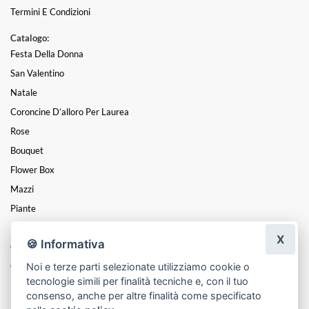
Termini E Condizioni
Catalogo:
Festa Della Donna
San Valentino
Natale
Coroncine D’alloro Per Laurea
Rose
Bouquet
Flower Box
Mazzi
Piante
PIANTE DA ESTERNO - BALCONI TERRAZZI GIARDINI -
X
🍪 Informativa
Composizioni
Noi e terze parti selezionate utilizziamo cookie o
Centrotavola
tecnologie simili per finalità tecniche e, con il tuo
Funebre
consenso, anche per altre finalità come specificato