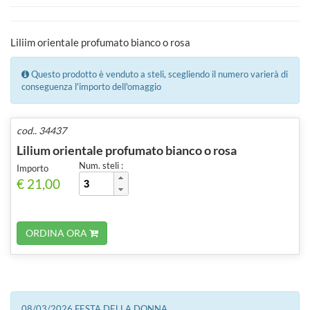
Liliim orientale profumato bianco o rosa
Questo prodotto è venduto a steli, scegliendo il numero varierà di
conseguenza l'importo dell'omaggio
cod.. 34437
Lilium orientale profumato bianco o rosa
Num. steli :
Importo
€ 21,00
ORDINA ORA
08/03/2026 FESTA DELLA DONNA