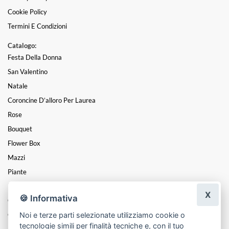
Cookie Policy
Termini E Condizioni
Catalogo:
Festa Della Donna
San Valentino
Natale
Coroncine D’alloro Per Laurea
Rose
Bouquet
Flower Box
Mazzi
Piante
PIANTE DA ESTERNO - BALCONI TERRAZZI GIARDINI -
X
🍪 Informativa
Composizioni
Noi e terze parti selezionate utilizziamo cookie o
Centrotavola
tecnologie simili per finalità tecniche e, con il tuo
Funebre