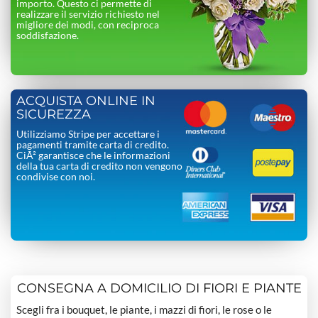
importo. Questo ci permette di
realizzare il servizio richiesto nel
migliore dei modi, con reciproca
soddisfazione.
ACQUISTA ONLINE IN
SICUREZZA
Utilizziamo Stripe per accettare i
pagamenti tramite carta di credito.
CiÃ² garantisce che le informazioni
della tua carta di credito non vengono
condivise con noi.
CONSEGNA A DOMICILIO DI FIORI E PIANTE
Scegli fra i bouquet, le piante, i mazzi di fiori, le rose o le